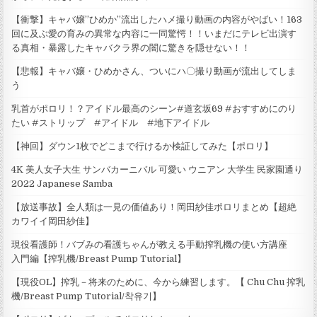
【衝撃】キャバ嬢”ひめか”流出したハメ撮り動画の内容がやばい！163
回に及ぶ愛の育みの異常な内容に一同驚愕！！いまだにテレビ出演す
る真相・暴露したキャバクラ界の闇に驚きを隠せない！！
【悲報】キャバ嬢・ひめかさん、ついにハ〇撮り動画が流出してしま
う
乳首がポロリ！？アイドル最高のシーン#道玄坂69 #おすすめにのり
たい #ストリップ #アイドル #地下アイドル
【神回】ダウン1枚でどこまで行けるか検証してみた【ポロリ】
4K 美人女子大生 サンバカーニバル 可愛い ウニアン 大学生 民家園通り
2022 Japanese Samba
【放送事故】全人類は一見の価値あり！岡田紗佳ポロリまとめ【超絶
カワイイ岡田紗佳】
現役看護師！バブみの看護ちゃんが教える手動搾乳機の使い方講座
入門編【搾乳機/Breast Pump Tutorial】
【現役OL】搾乳－将来のために、今から練習します。【 Chu Chu 搾乳
機/Breast Pump Tutorial/착유기】