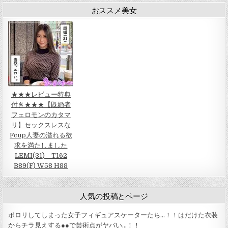
ン
おススメ美女
★★★レビュー特典
付き★★★【既婚者
フェロモンのカタマ
リ】セックスレスな
Fcup人妻の溢れる欲
求を満たしました
LEMI(31) T162
B89(F) W58 H88
人気の投稿とページ
ポロリしてしまった女子フィギュアスケーターたち…！！はだけた衣装
からチラ見えする●●で芸術点がヤバい…！！