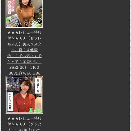
★★★レビュー特典
付き★★★【セフレ
ちゃん】美人＆スタ
イル良く＆健康
的！！でも気さくで
とってもエロい♡
SARI(26) T160
B88(H) W56 H85
★★★レビュー特典
付き★★★【グッと
リアルな美人OLの