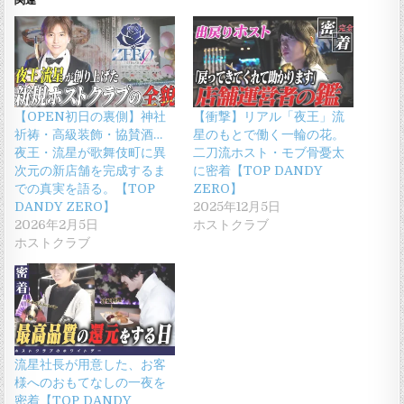
【OPEN初日の裏側】神社
【衝撃】リアル「夜王」流
祈祷・高級装飾・協賛酒…
星のもとで働く一輪の花。
夜王・流星が歌舞伎町に異
二刀流ホスト・モブ骨憂太
次元の新店舗を完成するま
に密着【TOP DANDY
での真実を語る。【TOP
ZERO】
DANDY ZERO】
2025年12月5日
2026年2月5日
ホストクラブ
ホストクラブ
流星社長が用意した、お客
様へのおもてなしの一夜を
密着【TOP DANDY