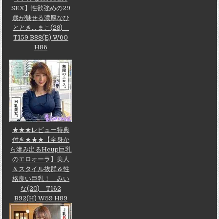
SEX】性欲強めの29
歳が魅せる濃厚なひ
ととき... まこ(29)
T159 B88(E) W60
H86
★★★レビュー特典
付き★★★【全身か
ら滲み出るHcup巨乳
のエロオーラ】美人
＆スタイル抜群＆性
格良い巨乳！ みい
な(20) T162
B92(H) W59 H89