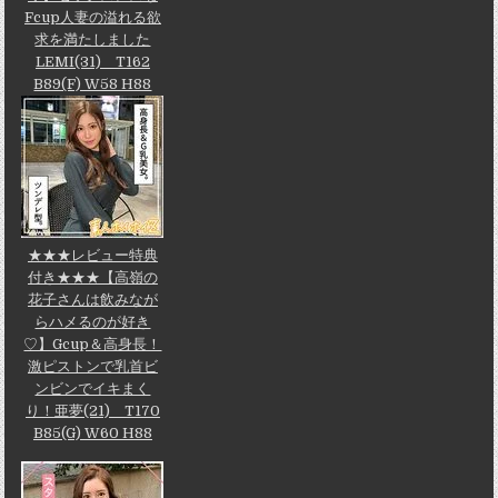
Fcup人妻の溢れる欲
求を満たしました
LEMI(31) T162
B89(F) W58 H88
★★★レビュー特典
付き★★★【高嶺の
花子さんは飲みなが
らハメるのが好き
♡】Gcup＆高身長！
激ピストンで乳首ビ
ンビンでイキまく
り！亜夢(21) T170
B85(G) W60 H88