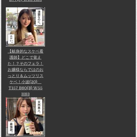
【献身的なスケベ看
護師】どこで覚え
た！？そのフェラ！
お嬢様ならではのお
っとり＆ムッツリス
ケベ！小波(20)
T157 B80(B) W55
H83