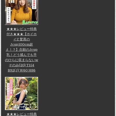
★★★レビュー特典
付き★★★【ホイホ
イZ 驚異の
Jcup100cm超
え！？】念願のJcup
乳！どう揉んでも手
のひらに収まらないw
そのみ(20) T154
B92(J) W60 H86
★★★レビュー特典