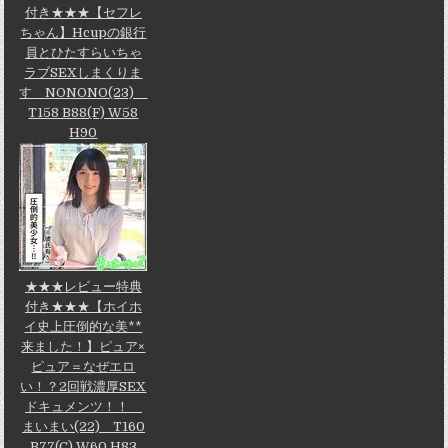
付き★★★【セフレ
ちゃん】Hcupの銀行
員とひたすらいちゃ
ラブSEXしまくりま
す NONONO(23)
T158 B88(F) W58
H90
★★★レビュー特典
付き★★★【ホイホ
イ史上圧倒的な美**
来ました！】ピュア×
ピュア＝なぜエロ
い！？2回戦濃厚SEX
ドキュメンツ！！
まいまい(22) T160
B77(C) W60 H83