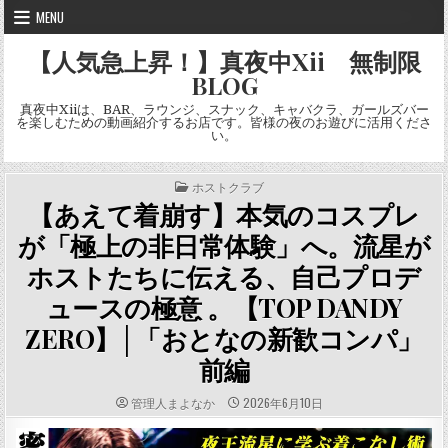
Skip
MENU
to
content
【人気急上昇！】真夜中Xii 無制限
BLOG
真夜中Xiiは、BAR、ラウンジ、スナック、キャバクラ、ガールズバー
を楽しむための動画紹介するお店です。皆様の夜のお遊びに活用くださ
い。
POSTED
ホストクラブ
IN
【あえて着崩す】本気のコスプレ
が「極上の非日常体験」へ。流星が
ホストたちに伝える、自己プロデ
ュースの極意 。【TOP DANDY
ZERO】│「おとなの新歓コンパ」
前編
AUTHOR:
PUBLISHED
管理人まよなか
2026年6月10日
DATE: