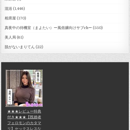
混浴
(1,446)
相席屋
(170)
真夜中の待機室（まよたい）ー風俗嬢向けサブchー
(550)
美人局
(61)
脱がないまりてん
(22)
★★★レビュー特典
付き★★★【既婚者
フェロモンのカタマ
リ】セックスレスな