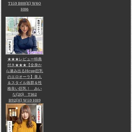
T159 B88(E) W60
H86
★★★レビュー特典
付き★★★【全身か
ら滲み出るHcup巨乳
のエロオーラ】美人
＆スタイル抜群＆性
格良い巨乳！ みい
な(20) T162
B92(H) W59 H89