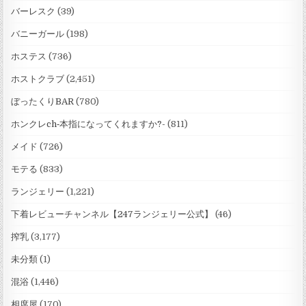
バーレスク
(39)
バニーガール
(198)
ホステス
(736)
ホストクラブ
(2,451)
ぼったくりBAR
(780)
ホンクレch‐本指になってくれますか?-
(811)
メイド
(726)
モテる
(833)
ランジェリー
(1,221)
下着レビューチャンネル【247ランジェリー公式】
(46)
搾乳
(3,177)
未分類
(1)
混浴
(1,446)
相席屋
(170)