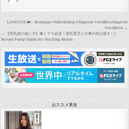
投
LOOOOVE ❤️✨ Boutique #tiktokshop #lingerie #avidlovelingerie
稿
#avidlove →
← 【搾乳器の使い方】働くママ必見！母乳育児と仕事の両立術🍼✨ |
ナ
Breast Pump Guide for Working Moms
ビ
ゲ
ー
シ
ョ
ン
おススメ美女