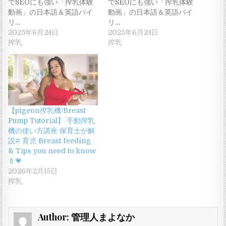
でSEOにも強い「搾乳体験
でSEOにも強い「搾乳体験
動画」の日本語＆英語バイ
動画」の日本語＆英語バイ
リ…
リ…
2025年6月24日
2025年6月24日
搾乳
搾乳
【pigeon搾乳機/Breast
Pump Tutorial】 手動搾乳
機の使い方講座 保育士が解
説# 育児 Breast feeding
& Tips you need to know
🍼💗
2026年2月15日
搾乳
Author:
管理人まよなか