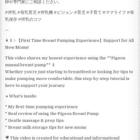
師や専門家にご相談ください。
#搾乳 #母乳育児 #搾乳機 #ピジョン #育児 #子育て #ママライフ #母
乳保存 #搾乳のコツ
—
👩‍🍼✨【First Time Breast Pumping Experience】Support for All
New Moms!
This video shares my honest experience using the **Pigeon
manual breast pump** 🍼
Whether you’re just starting to breastfeed or looking for tips to
make pumping more comfortable, this step-by-step tutorial is
here to support your journey.
🔹What’s inside:
* My first-time pumping experience
* Real review of using the Pigeon Breast Pump
* Gentle massage & prep tips
* Breast milk storage tips for new moms
🎥 This video is created for educational and informational