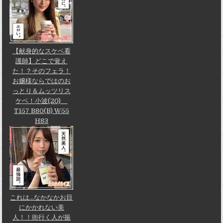
【献身的なスケベ看
護師】どこで覚え
た！？そのフェラ！
お嬢様ならではのお
っとり＆ムッツリス
ケベ！小波(20)
T157 B80(B) W55
H83
これは…なかなかお目
にかかれない美
人！！街行く人が振