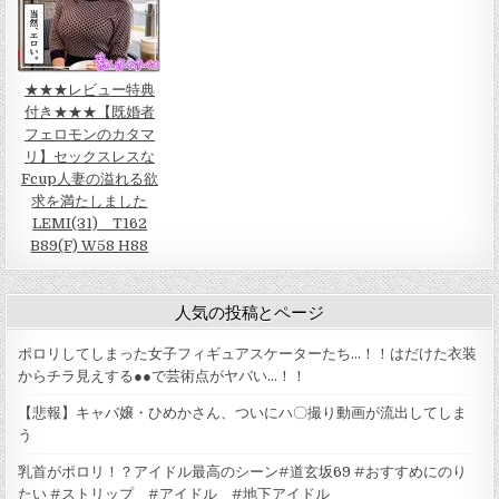
★★★レビュー特典
付き★★★【既婚者
フェロモンのカタマ
リ】セックスレスな
Fcup人妻の溢れる欲
求を満たしました
LEMI(31) T162
B89(F) W58 H88
人気の投稿とページ
ポロリしてしまった女子フィギュアスケーターたち…！！はだけた衣装
からチラ見えする●●で芸術点がヤバい…！！
【悲報】キャバ嬢・ひめかさん、ついにハ〇撮り動画が流出してしま
う
乳首がポロリ！？アイドル最高のシーン#道玄坂69 #おすすめにのり
たい #ストリップ #アイドル #地下アイドル