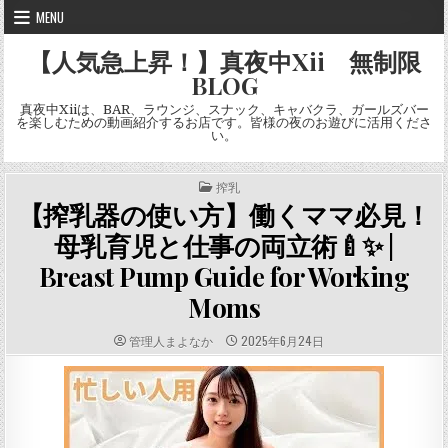
Skip
MENU
to
content
【人気急上昇！】真夜中Xii 無制限
BLOG
真夜中Xiiは、BAR、ラウンジ、スナック、キャバクラ、ガールズバー
を楽しむための動画紹介するお店です。皆様の夜のお遊びに活用くださ
い。
POSTED
搾乳
IN
【搾乳器の使い方】働くママ必見！
母乳育児と仕事の両立術🍼✨ |
Breast Pump Guide for Working
Moms
AUTHOR:
PUBLISHED
管理人まよなか
2025年6月24日
DATE: