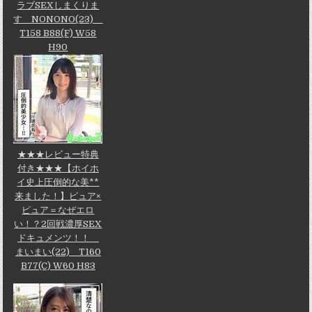
ラブSEXしまくりま
す NONONO(23)
T158 B88(F) W58
H90
★★★レビュー特典
付き★★★【ホイホ
イ史上圧倒的な美**
来ました！】ピュア×
ピュア＝なぜエロ
い！？2回戦濃厚SEX
ドキュメンツ！！
まいまい(22) T160
B77(C) W60 H83