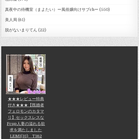
真夜中の待機室（まよたい）ー風俗嬢向けサブchー
(550)
美人局
(61)
脱がないまりてん
(22)
★★★レビュー特典
付き★★★【既婚者
フェロモンのカタマ
リ】セックスレスな
Fcup人妻の溢れる欲
求を満たしました
LEMI(31) T162