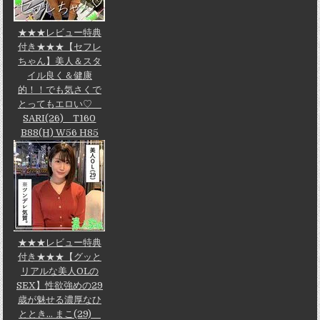
★★★レビュー特典
付き★★★【セフレ
ちゃん】美人＆スタ
イル良く＆健康
的！！でも気さくで
とってもエロい♡
SARI(26) T160
B88(H) W56 H85
★★★レビュー特典
付き★★★【グッと
リアルな美人OLの
SEX】性欲強めの29
歳が魅せる濃厚なひ
ととき... まこ(29)