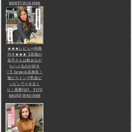
B89(F) W58 H88
★★★レビュー特典
付き★★★【高嶺の
花子さんは飲みなが
らハメるのが好き
♡】Gcup＆高身長！
激ピストンで乳首ビ
ンビンでイキまく
り！亜夢(21) T170
B85(G) W60 H88