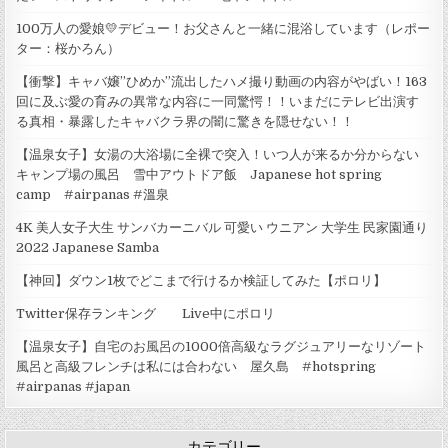
100万人の愛娘💛デビュー！お父さんと一緒に混浴しています（レポー
ター：桜かろん）
【衝撃】キャバ嬢”ひめか”流出したハメ撮り動画の内容がやばい！163
回に及ぶ愛の育みの異常な内容に一同驚愕！！いまだにテレビ出演す
る真相・暴露したキャバクラ界の闇に驚きを隠せない！！
【温泉女子】女湯の大浴場に全裸で突入！いつ人が来るか分からない
キャンプ場の風呂 雪中アウトドア飯 Japanese hot spring
camp #airpanas #溫泉
4K 美人女子大生 サンバカーニバル 可愛い ウニアン 大学生 民家園通り
2022 Japanese Samba
【神回】ダウン1枚でどこまで行けるか検証してみた【ポロリ】
Twitter保存ランキング Live中にポロリ
【温泉女子】自宅のお風呂の1000倍高級なラグジュアリーなリゾート
風呂と高級フレンチは私には合わない 屋久島 #hotspring
#airpanas #japan
カテゴリー