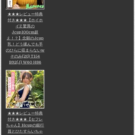
★★★レビュー特典
付き★★★【ホイホ
イZ 驚異の
Jcup100cm超
え！？】念願のJcup
乳！どう揉んでも手
のひらに収まらないw
そのみ(20) T154
B92(J) W60 H86
★★★レビュー特典
付き★★★【セフレ
ちゃん】Hcupの銀行
員とひたすらいちゃ