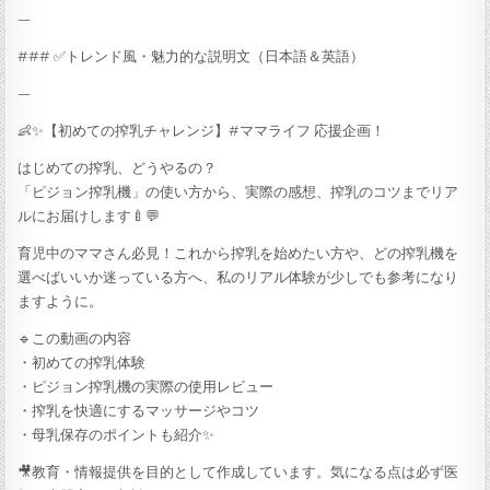
—
### ✅トレンド風・魅力的な説明文（日本語＆英語）
—
👶✨【初めての搾乳チャレンジ】#ママライフ 応援企画！
はじめての搾乳、どうやるの？
「ピジョン搾乳機」の使い方から、実際の感想、搾乳のコツまでリア
ルにお届けします🍼💬
育児中のママさん必見！これから搾乳を始めたい方や、どの搾乳機を
選べばいいか迷っている方へ、私のリアル体験が少しでも参考になり
ますように。
🔹この動画の内容
・初めての搾乳体験
・ピジョン搾乳機の実際の使用レビュー
・搾乳を快適にするマッサージやコツ
・母乳保存のポイントも紹介✨
🎥教育・情報提供を目的として作成しています。気になる点は必ず医