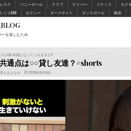
レスク
バニーガール
クラブ
ゲイバー
スナック
セク
たくりBAR
セクシー
ダークサイド
ダンスガール
風俗
BLOG
バーを楽しむため
TED
クレCH‐本指になってくれますか?-
通点は○○貸し友達？#shorts
THOR:
PUBLISHED
理人まよなか
2026年6月4日
DATE: