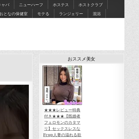
キャバ
ニューハーフ
ホステス
ホストクラブ
おとなの保健室
モテる
ランジェリー
混浴
おススメ美女
★★★レビュー特典
付き★★★【既婚者
フェロモンのカタマ
リ】セックスレスな
Fcup人妻の溢れる欲