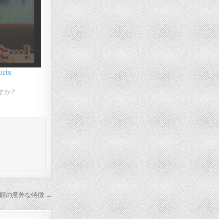
rts
か?-
の顔の意外な特徴 →