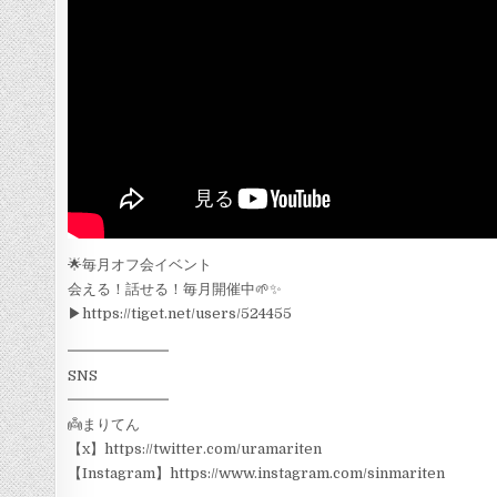
🌟毎月オフ会イベント
会える！話せる！毎月開催中🌱✨
▶︎https://tiget.net/users/524455
━━━━━━━
SNS
━━━━━━━
👼まりてん
【x】https://twitter.com/uramariten
【Instagram】https://www.instagram.com/sinmariten