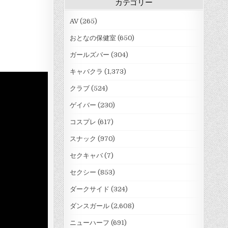
カテゴリー
AV
(265)
おとなの保健室
(650)
ガールズバー
(304)
キャバクラ
(1,373)
クラブ
(524)
ゲイバー
(230)
コスプレ
(617)
スナック
(970)
セクキャバ
(7)
セクシー
(853)
ダークサイド
(324)
ダンスガール
(2,608)
ニューハーフ
(691)