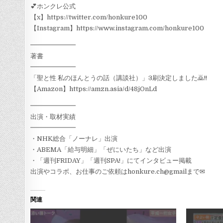
💕ホンクレ公式
【x】https://twitter.com/honkure100
【Instagram】https://www.instagram.com/honkure100
━━━━━━━
著書
━━━━━━━
「聖と性 私のほんとうの話（講談社）」3刷決定しました🙇!!
【Amazon】https://amzn.asia/d/48jOnLd
━━━━━━━
出演・取材実績
━━━━━━━
・NHK総合「ノーナレ」出演
・ABEMA「給与明細」「ぜにいたち」など出演
・「週刊FRIDAY」「週刊SPA!」にてインタビュー掲載
出演やコラボ、お仕事のご依頼はhonkure.ch@gmailまで✉
関連