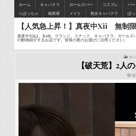
Skip
ホーム
キャバクラ
ガールズバー
コスプレ
バー
to
らぽっちゃ
相席屋
メイド
熟女キャバクラ
ぼっ
content
【人気急上昇！】真夜中Xii 無制限
真夜中Xiiは、BAR、ラウンジ、スナック、キャバクラ、ガールズ
の動画紹介するお店です。皆様の夜のお遊びに活用ください。
POS
ホン
IN
【破天荒】2人の共
AU
管