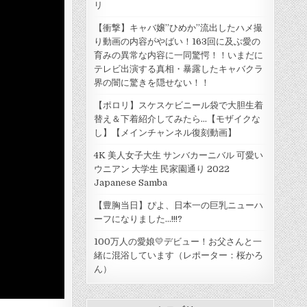
リ
【衝撃】キャバ嬢”ひめか”流出したハメ撮
り動画の内容がやばい！163回に及ぶ愛の
育みの異常な内容に一同驚愕！！いまだに
テレビ出演する真相・暴露したキャバクラ
界の闇に驚きを隠せない！！
【ポロリ】スケスケビニール袋で大胆生着
替え＆下着紹介してみたら...【モザイクな
し】【メインチャンネル復刻動画】
4K 美人女子大生 サンバカーニバル 可愛い
ウニアン 大学生 民家園通り 2022
Japanese Samba
【豊胸当日】ぴよ、日本一の巨乳ニューハ
ーフになりました…!!!?
100万人の愛娘💛デビュー！お父さんと一
緒に混浴しています（レポーター：桜かろ
ん）