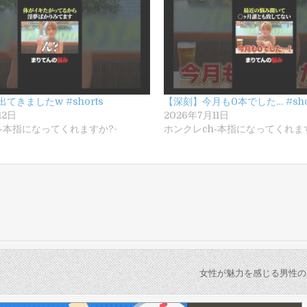
てきましたw #shorts
【深刻】今月も0本でした… #sho
12日
2026年7月11日
‐本指になってくれますか?-
ホンクレch‐本指になってくれます
女性が魅力を感じる男性