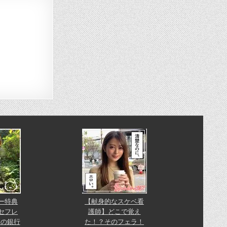
ー特典
【献身的なスケベ看
セフレ
護師】どこで覚え
pの銀行
た！？そのフェラ！