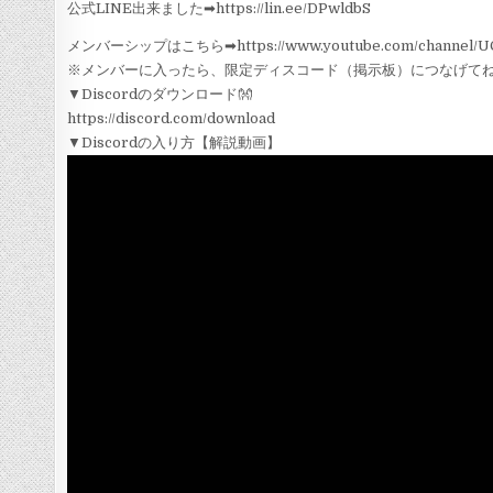
公式LINE出来ました➡︎https://lin.ee/DPwldbS
メンバーシップはこちら➡︎https://www.youtube.com/channel/UCp
※メンバーに入ったら、限定ディスコード（掲示板）につなげてね
▼Discordのダウンロード👐
https://discord.com/download
▼Discordの入り方【解説動画】