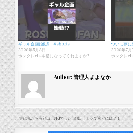
ギャル企画始動⁉ #shorts
ついに夢に出
2026年5月8日
2026年7月
ホンクレch‐本指になってくれますか?-
ホンクレch
Author:
管理人まよなか
投
← 実は私たちも顔出しNGでした…顔出しナシで稼ぐには？！
稿