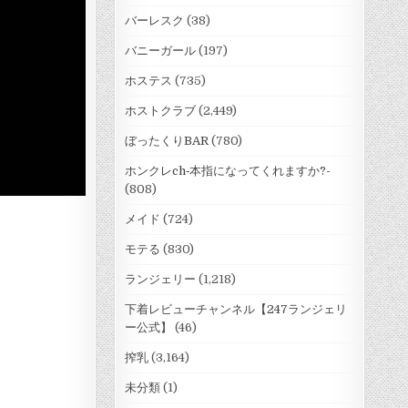
バーレスク
(38)
バニーガール
(197)
ホステス
(735)
ホストクラブ
(2,449)
ぼったくりBAR
(780)
ホンクレch‐本指になってくれますか?-
(808)
メイド
(724)
モテる
(830)
ランジェリー
(1,218)
下着レビューチャンネル【247ランジェリ
ー公式】
(46)
搾乳
(3,164)
未分類
(1)