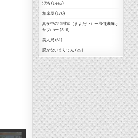
混浴
(1,445)
相席屋
(170)
真夜中の待機室（まよたい）ー風俗嬢向け
サブchー
(549)
美人局
(61)
脱がないまりてん
(22)