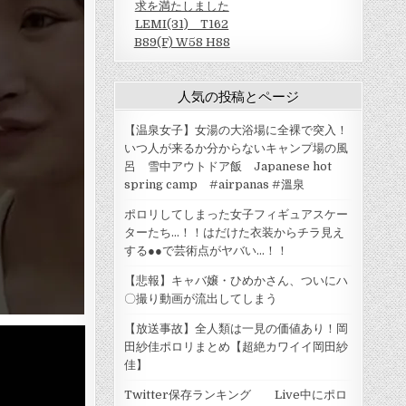
求を満たしました
LEMI(31) T162
B89(F) W58 H88
人気の投稿とページ
【温泉女子】女湯の大浴場に全裸で突入！
いつ人が来るか分からないキャンプ場の風
呂 雪中アウトドア飯 Japanese hot
spring camp #airpanas #溫泉
ポロリしてしまった女子フィギュアスケー
ターたち…！！はだけた衣装からチラ見え
する●●で芸術点がヤバい…！！
【悲報】キャバ嬢・ひめかさん、ついにハ
〇撮り動画が流出してしまう
【放送事故】全人類は一見の価値あり！岡
田紗佳ポロリまとめ【超絶カワイイ岡田紗
佳】
Twitter保存ランキング Live中にポロ