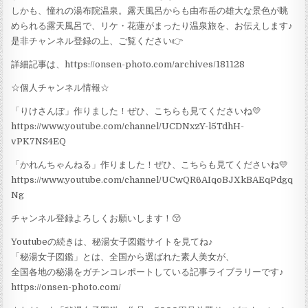
しかも、憧れの湯布院温泉。露天風呂からも由布岳の雄大な景色が眺
められる露天風呂で、リケ・花蓮がまったり温泉旅を、お伝えします♪
是非チャンネル登録の上、ご覧ください👉
詳細記事は、https://onsen-photo.com/archives/181128
☆個人チャンネル情報☆
「りけさんぽ」作りました！ぜひ、こちらも見てくださいね💛
https://www.youtube.com/channel/UCDNxzY-l5TdhH-
vPK7NS4EQ
「かれんちゃんねる」作りました！ぜひ、こちらも見てくださいね💛
https://www.youtube.com/channel/UCwQR6AIqoBJXkBAEqPdgq
Ng
チャンネル登録よろしくお願いします！😚
Youtubeの続きは、秘湯女子図鑑サイトを見てね♪
「秘湯女子図鑑」とは、全国から選ばれた素人美女が、
全国各地の秘湯をガチンコレポートしている記事ライブラリーです♪
https://onsen-photo.com/