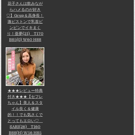
花子さんは飲みなが
らハメるのが好き
♡】Gcup＆高身長！
激ピストンで乳首ビ
ンビンでイキまく
り！亜夢(21) T170
B85(G) W60 H88
★★★レビュー特典
付き★★★【セフレ
ちゃん】美人＆スタ
イル良く＆健康
的！！でも気さくで
とってもエロい♡
SARI(26) T160
B88(H) W56 H85