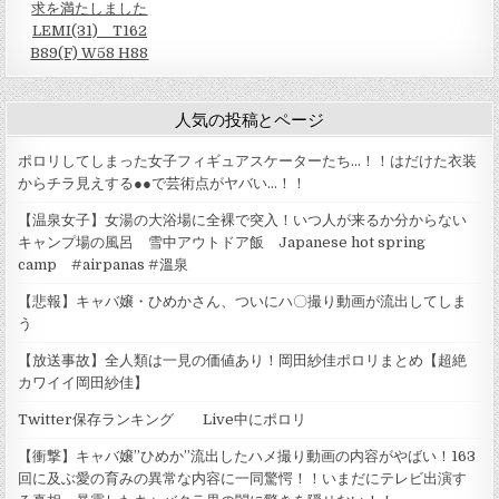
求を満たしました
LEMI(31) T162
B89(F) W58 H88
人気の投稿とページ
ポロリしてしまった女子フィギュアスケーターたち…！！はだけた衣装
からチラ見えする●●で芸術点がヤバい…！！
【温泉女子】女湯の大浴場に全裸で突入！いつ人が来るか分からない
キャンプ場の風呂 雪中アウトドア飯 Japanese hot spring
camp #airpanas #溫泉
【悲報】キャバ嬢・ひめかさん、ついにハ〇撮り動画が流出してしま
う
【放送事故】全人類は一見の価値あり！岡田紗佳ポロリまとめ【超絶
カワイイ岡田紗佳】
Twitter保存ランキング Live中にポロリ
【衝撃】キャバ嬢”ひめか”流出したハメ撮り動画の内容がやばい！163
回に及ぶ愛の育みの異常な内容に一同驚愕！！いまだにテレビ出演す