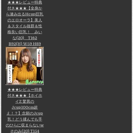
★★★レビュー特典
付き★★★【全身か
ら滲み出るHcup巨乳
のエロオーラ】美人
＆スタイル抜群＆性
格良い巨乳！ みい
な(20) T162
B92(H) W59 H89
★★★レビュー特典
付き★★★【ホイホ
イZ 驚異の
Jcup100cm超
え！？】念願のJcup
乳！どう揉んでも手
のひらに収まらないw
そのみ(20) T154