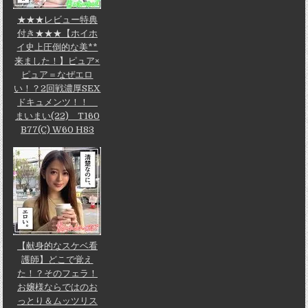
★★★レビュー特典
付き★★★【ホイホ
イ史上圧倒的な美**
来ました！】ピュア×
ピュア＝なぜエロ
い！？2回戦濃厚SEX
ドキュメンツ！！
まいまい(22) T160
B77(C) W60 H83
【献身的なスケベ看
護師】どこで覚え
た！？そのフェラ！
お嬢様ならではのお
っとり＆ムッツリス