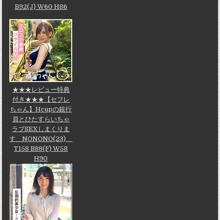
B92(J) W60 H86
★★★レビュー特典
付き★★★【セフレ
ちゃん】Hcupの銀行
員とひたすらいちゃ
ラブSEXしまくりま
す NONONO(23)
T158 B88(F) W58
H90