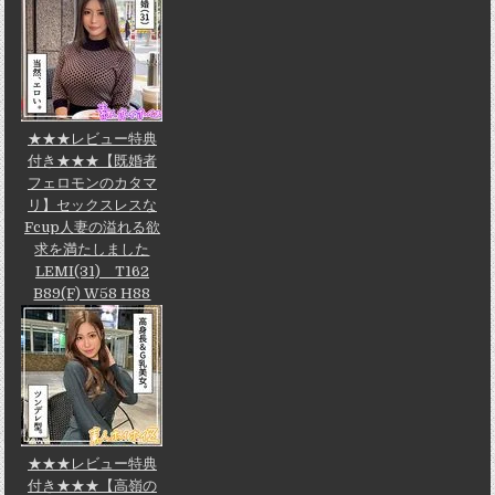
★★★レビュー特典
付き★★★【既婚者
フェロモンのカタマ
リ】セックスレスな
Fcup人妻の溢れる欲
求を満たしました
LEMI(31) T162
B89(F) W58 H88
★★★レビュー特典
付き★★★【高嶺の