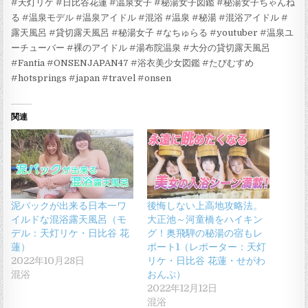
#天灯リケ #日比谷花蓮 #温泉女子 #秘湯女子図鑑 #秘湯女子ちゃんね
る #温泉モデル #温泉アイドル #混浴 #温泉 #秘湯 #混浴アイドル #
露天風呂 #貸切露天風呂 #秘湯女子 #なちゅらる #youtuber #温泉ユ
ーチューバー #裸のアイドル #湯布院温泉 #大分の貸切露天風呂
#Fantia #ONSENJAPAN47 #浴衣美少女図鑑 #たびむすめ
#hotsprings #japan #travel #onsen
関連
泥パックが出来る日本一ワ
後悔しない上高地攻略法。
イルドな混浴露天風呂（モ
大正池～河童橋をハイキン
デル：天灯リケ・日比谷 花
グ！奥飛騨の秘湯の宿もレ
蓮）
ポート1（レポーター：天灯
2022年10月28日
リケ・日比谷 花蓮・せがわ
混浴
おんぷ）
2022年12月12日
混浴