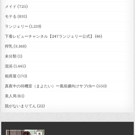
メイド
(725)
モテる
(831)
ランジェリー
(1,219)
下着レビューチャンネル【247ランジェリー公式】
(46)
搾乳
(3,168)
未分類
(1)
混浴
(1,445)
相席屋
(170)
真夜中の待機室（まよたい）ー風俗嬢向けサブchー
(550)
美人局
(61)
脱がないまりてん
(22)