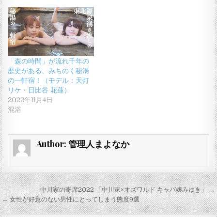
「森の時間」が流れ千年の
歴史がある、みちのく秘湯
の一軒宿！（モデル：天灯
リケ・日比谷 花蓮）
2022年11月4日
混浴
Author:
管理人まよなか
投
中川家の寄席2022 「中川家×オズワルド キャバ嬢みゆき」 →
稿
← 女性が好意のない男性にとってしまう態度9選