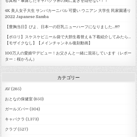
る真相・暴露したキャバクラ界の闇に驚きを隠せない！！
4K 美人女子大生 サンバカーニバル 可愛い ウニアン 大学生 民家園通り
2022 Japanese Samba
【豊胸当日】ぴよ、日本一の巨乳ニューハーフになりました…!!!?
【ポロリ】スケスケビニール袋で大胆生着替え＆下着紹介してみたら...
【モザイクなし】【メインチャンネル復刻動画】
100万人の愛娘💛デビュー！お父さんと一緒に混浴しています（レポー
ター：桜かろん）
カテゴリー
AV
(265)
おとなの保健室
(650)
ガールズバー
(304)
キャバクラ
(1,373)
クラブ
(527)