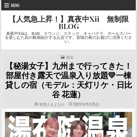
Skip
MENU
to
content
【人気急上昇！】真夜中Xii 無制限
BLOG
真夜中Xiiは、BAR、ラウンジ、スナック、キャバクラ、ガールズバー
を楽しむための動画紹介するお店です。皆様の夜のお遊びに活用くださ
い。
POSTED
混浴
IN
【秘湯女子】九州まで行ってきた！
部屋付き露天で温泉入り放題💛一棟
貸しの宿（モデル：天灯リケ・日比
谷 花蓮）
AUTHOR:
PUBLISHED
管理人まよなか
2022年11月25日
DATE: