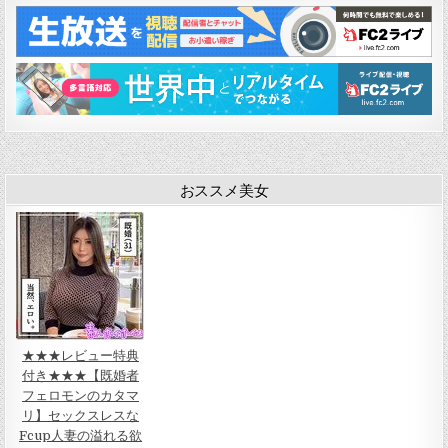
ナ
ビ
ゲ
ー
シ
ョ
ン
おススメ美女
★★★レビュー特典
付き★★★【既婚者
フェロモンのカタマ
リ】セックスレスな
Fcup人妻の溢れる欲