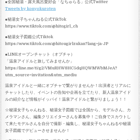
●全国秘湯・露天風呂愛好会「なちゅらる」公式Twitter
Tweets by konyokuroten
●秘湯女子ちゃんねる公式TikTok
https://www.tiktok.com/@hitogirl_ch
●秘湯女子図鑑公式Tiktok
https://www.tiktok.com/@hitougirlzukan?lang=ja-JP
●LINEオープンチャット（オプチャ）
「温泉アイドルと旅してみませんか」
https://line.me/ti/g2/VMuRHW8HC5dqHQWMWbMJeA?
utm_source=invitation&utm_mediu
温泉アイドルと一緒にオプチャで繋がりませんか！出演者とリアルに
チャットしたり、イベントの告知や企画を立てたり、新人温泉アイド
ルの紹介など情報がイッパイ！温泉アイドルと繋がりましょう！！
☆秘湯女子ちゃんねる、秘湯女子図鑑では全国から、モデルさん、カ
メラマンさん、編集クリエイターさんを募集中！ご自身でスカウトし
て来たモデルさんを自分で撮影・編集し、秘湯女子ちゃんねるや秘湯
女子図鑑でデビューさせませんか！