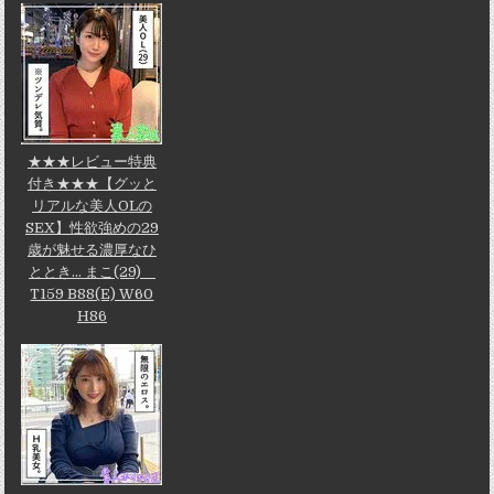
★★★レビュー特典
付き★★★【グッと
リアルな美人OLの
SEX】性欲強めの29
歳が魅せる濃厚なひ
ととき... まこ(29)
T159 B88(E) W60
H86