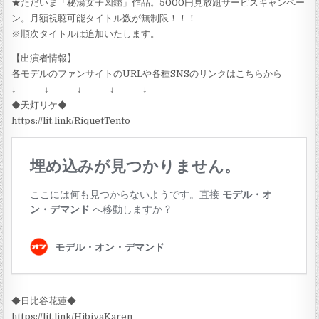
★ただいま「秘湯女子図鑑」作品。5000円見放題サービスキャンペー
ン。月額視聴可能タイトル数が無制限！！！
※順次タイトルは追加いたします。
【出演者情報】
各モデルのファンサイトのURLや各種SNSのリンクはこちらから
↓ ↓ ↓ ↓ ↓
◆天灯リケ◆
https://lit.link/RiquetTento
◆日比谷花蓮◆
https://lit.link/HibiyaKaren