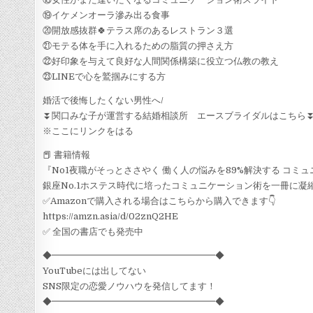
⑲イケメンオーラ滲み出る食事
⑳開放感抜群🍀テラス席のあるレストラン３選
㉑モテる体を手に入れるための脂質の押さえ方
㉒好印象を与えて良好な人間関係構築に役立つ仏教の教え
㉓LINEで心を鷲掴みにする方
婚活で後悔したくない男性へ/
⏬関口みな子が運営する結婚相談所 エースブライダルはこちら
※ここにリンクをはる
📕 書籍情報
『No1夜職がそっとささやく 働く人の悩みを89%解決する コミ
銀座No.1ホステス時代に培ったコミュニケーション術を一冊に凝
✅Amazonで購入される場合はこちらから購入できます👇
https://amzn.asia/d/02znQ2HE
✅ 全国の書店でも発売中
◆━━━━━━━━━━━━━━━━━━◆
YouTubeには出してない
SNS限定の恋愛ノウハウを発信してます！
◆━━━━━━━━━━━━━━━━━━◆