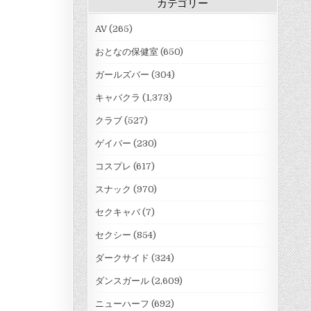
カテゴリー
AV
(265)
おとなの保健室
(650)
ガールズバー
(304)
キャバクラ
(1,373)
クラブ
(527)
ゲイバー
(230)
コスプレ
(617)
スナック
(970)
セクキャバ
(7)
セクシー
(854)
ダークサイド
(324)
ダンスガール
(2,609)
ニューハーフ
(692)