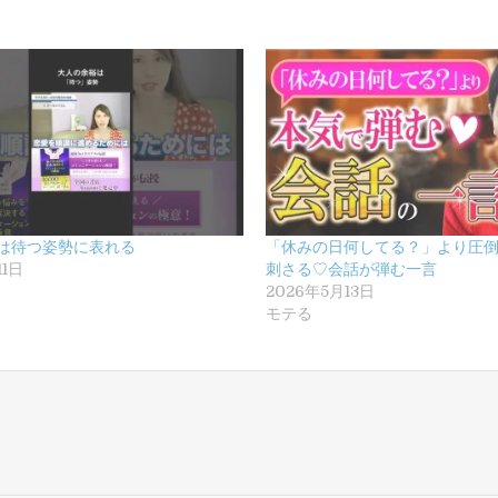
は待つ姿勢に表れる
「休みの日何してる？」より圧
11日
刺さる♡会話が弾む一言
2026年5月13日
モテる