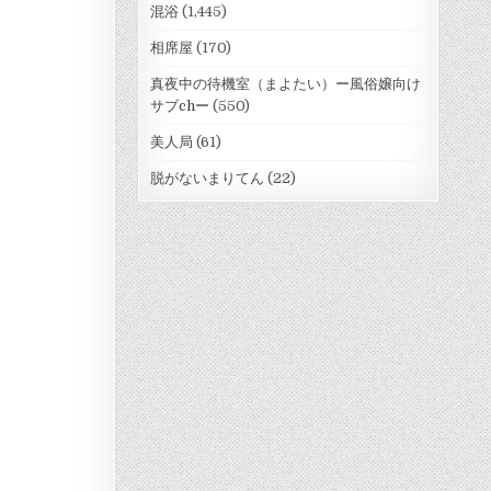
混浴
(1,445)
相席屋
(170)
真夜中の待機室（まよたい）ー風俗嬢向け
サブchー
(550)
美人局
(61)
脱がないまりてん
(22)