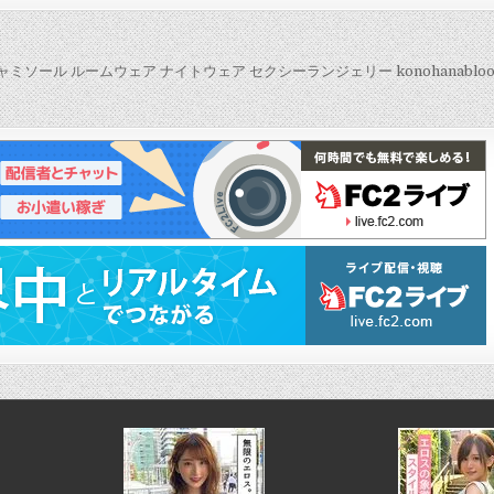
ミソール ルームウェア ナイトウェア セクシーランジェリー konohanablo