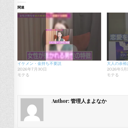
関連
イケメン・金持ち不要説
大人の余裕
2026年7月30日
2026年5月
モテる
モテる
Author:
管理人まよなか