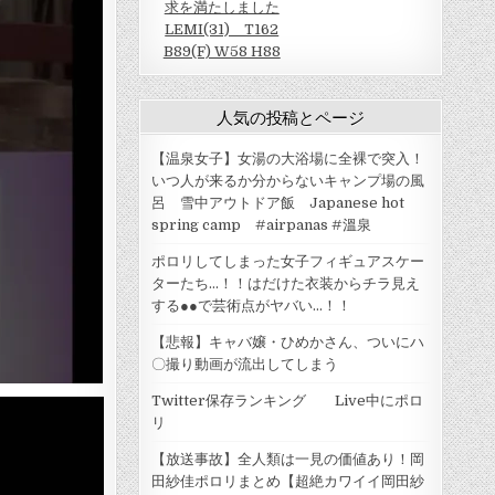
求を満たしました
LEMI(31) T162
B89(F) W58 H88
人気の投稿とページ
【温泉女子】女湯の大浴場に全裸で突入！
いつ人が来るか分からないキャンプ場の風
呂 雪中アウトドア飯 Japanese hot
spring camp #airpanas #溫泉
ポロリしてしまった女子フィギュアスケー
ターたち…！！はだけた衣装からチラ見え
する●●で芸術点がヤバい…！！
【悲報】キャバ嬢・ひめかさん、ついにハ
〇撮り動画が流出してしまう
Twitter保存ランキング Live中にポロ
リ
【放送事故】全人類は一見の価値あり！岡
田紗佳ポロリまとめ【超絶カワイイ岡田紗