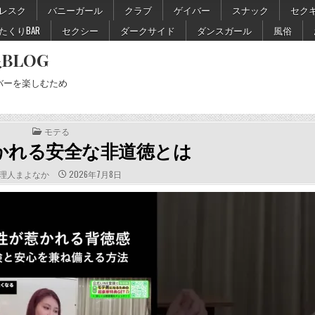
レスク
バニーガール
クラブ
ゲイバー
スナック
セク
たくりBAR
セクシー
ダークサイド
ダンスガール
風俗
BLOG
バーを楽しむため
POSTED
モテる
IN
惹かれる安全な非道徳とは
THOR:
PUBLISHED
理人まよなか
2026年7月8日
DATE: