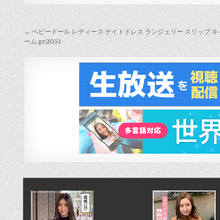
投
稿
← ベビードール レディース ナイトドレス ランジェリー スリップ キャ
ーム gr2051
ナ
ビ
ゲ
ー
シ
ョ
ン