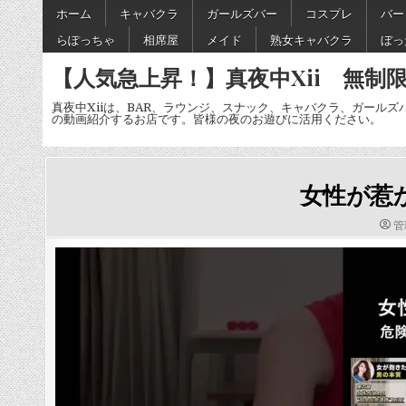
Skip
ホーム
キャバクラ
ガールズバー
コスプレ
バー
to
らぽっちゃ
相席屋
メイド
熟女キャバクラ
ぼっ
content
【人気急上昇！】真夜中Xii 無制限
真夜中Xiiは、BAR、ラウンジ、スナック、キャバクラ、ガールズ
の動画紹介するお店です。皆様の夜のお遊びに活用ください。
女性が
AU
管