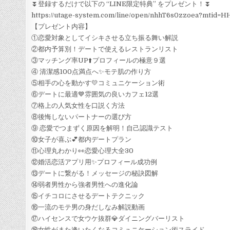
⏬登録するだけで以下の “LINE限定特典” をプレゼント！⏬
https://utage-system.com/line/open/nhhT6s0zzoea?mtid
【プレゼント内容】
①恋愛対象としてイシキさせる立ち振る舞い解説
②都内予算別！デートで使えるレストランリスト
③マッチング率UP⬆️プロフィールの極意９選
④ 清潔感100点満点へ✨モテ肌の作り方
⑤相手の心を動かす💛コミュニケーション術
⑥デートに最適💙雰囲気の良いカフェ12選
⑦格上の人気女性を口説く方法
⑧後悔しないパートナーの選び方
⑨ 恋愛でつまずく原因を解明！自己認識テスト
⑩女子が喜ぶ💕都内デートプラン
⑪心理丸わかり👀恋愛心理大全30
⑫婚活恋活アプリ用✨プロフィール成功例
⑬デートに繋がる！メッセージの秘訣図解
⑭弱者男性から強者男性への進化論
⑮イチコロにさせるデートテクニック
⑯一流のモテ男の身だしなみ解説動画
⑰ハイセンスで女ウケ抜群💎ダイニングバーリスト
⑱女性がまた逢いたくなるコミュニケーション術スライド