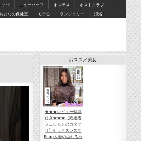
キャバ
ニューハーフ
ホステス
ホストクラブ
おとなの保健室
モテる
ランジェリー
混浴
おススメ美女
★★★レビュー特典
付き★★★【既婚者
フェロモンのカタマ
リ】セックスレスな
Fcup人妻の溢れる欲