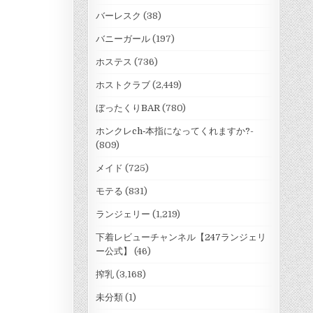
バーレスク
(38)
バニーガール
(197)
ホステス
(736)
ホストクラブ
(2,449)
ぼったくりBAR
(780)
ホンクレch‐本指になってくれますか?-
(809)
メイド
(725)
モテる
(831)
ランジェリー
(1,219)
下着レビューチャンネル【247ランジェリ
ー公式】
(46)
搾乳
(3,168)
未分類
(1)