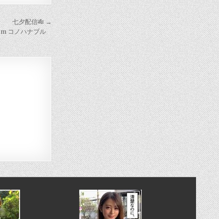
七夕配信🎋 →
om コノハナブル