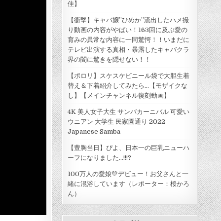
佳】
【衝撃】キャバ嬢”ひめか”流出したハメ撮
り動画の内容がやばい！163回に及ぶ愛の
育みの異常な内容に一同驚愕！！いまだに
テレビ出演する真相・暴露したキャバクラ
界の闇に驚きを隠せない！！
【ポロリ】スケスケビニール袋で大胆生着
替え＆下着紹介してみたら...【モザイクな
し】【メインチャンネル復刻動画】
4K 美人女子大生 サンバカーニバル 可愛い
ウニアン 大学生 民家園通り 2022
Japanese Samba
【豊胸当日】ぴよ、日本一の巨乳ニューハ
ーフになりました…!!!?
100万人の愛娘💛デビュー！お父さんと一
緒に混浴しています（レポーター：桜かろ
ん）