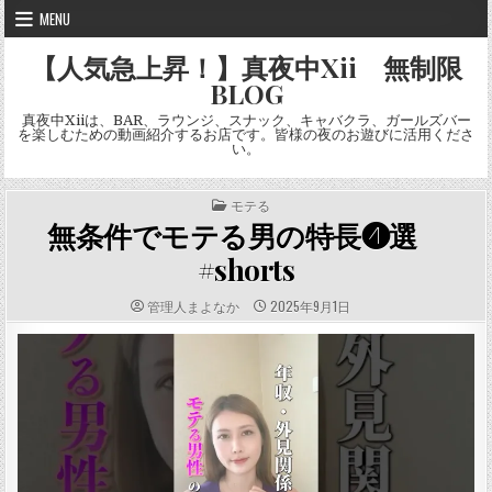
Skip
MENU
to
content
【人気急上昇！】真夜中Xii 無制限
BLOG
真夜中Xiiは、BAR、ラウンジ、スナック、キャバクラ、ガールズバー
を楽しむための動画紹介するお店です。皆様の夜のお遊びに活用くださ
い。
POSTED
モテる
IN
無条件でモテる男の特長❹選
#shorts
AUTHOR:
PUBLISHED
管理人まよなか
2025年9月1日
DATE: