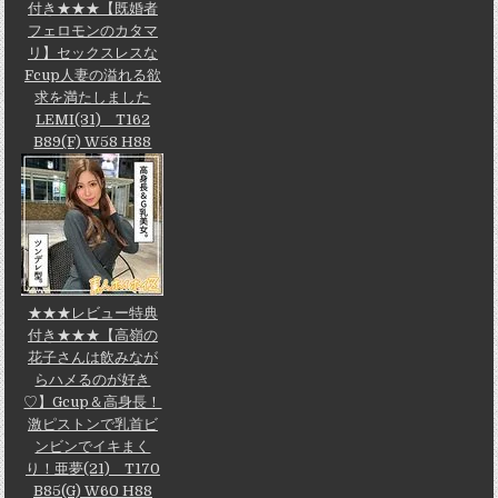
付き★★★【既婚者
フェロモンのカタマ
リ】セックスレスな
Fcup人妻の溢れる欲
求を満たしました
LEMI(31) T162
B89(F) W58 H88
★★★レビュー特典
付き★★★【高嶺の
花子さんは飲みなが
らハメるのが好き
♡】Gcup＆高身長！
激ピストンで乳首ビ
ンビンでイキまく
り！亜夢(21) T170
B85(G) W60 H88