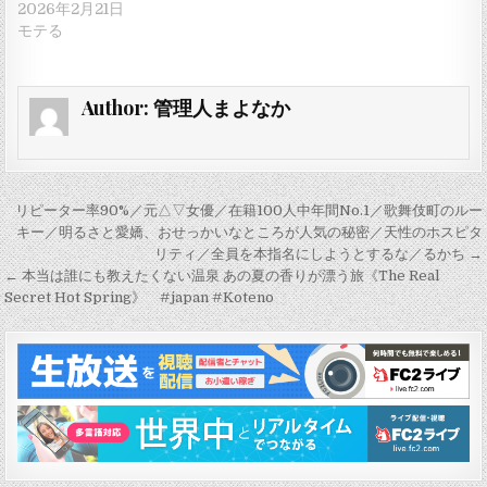
2026年2月21日
モテる
Author:
管理人まよなか
投
リピーター率90%／元△▽女優／在籍100人中年間No.1／歌舞伎町のルー
稿
キー／明るさと愛嬌、おせっかいなところが人気の秘密／天性のホスピタ
リティ／全員を本指名にしようとするな／るかち →
ナ
← 本当は誰にも教えたくない温泉 あの夏の香りが漂う旅《The Real
ビ
Secret Hot Spring》 #japan #Koteno
ゲ
ー
シ
ョ
ン