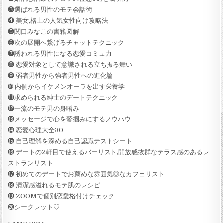
❸選ばれる男性のモテ会話術
❹ 美女,格上の人気女性向け攻略法
❺関口みなこの書籍図解
❻次の展開へ繋げるチャットテクニック
❼誘われる男性になる恋愛コミュ力
❽ 恋愛対象として意識される立ち振る舞い
❾ 弱者男性から強者男性への進化論
➓ 内側からイケメンオーラを出す栄養学
⓫求められる紳士のデートテクニック
⓬一流のモテ男の身嗜み
⓭メッセージで心を鷲掴みにするノウハウ
⓮ 恋愛心理大全30
⓯ 自己理解を深める自己認識テストシート
⓰ デートの2軒目で使えるバーリスト,開放感抜群なテラス感のあるレ
ストランリスト
⓱ 初めてのデートでお薦めな雰囲気◎なカフェリスト
⓲ 清潔感溢れるモテ肌のレシピ
⓳ ZOOMで個別恋愛格付けチェック
⓴シークレット♡