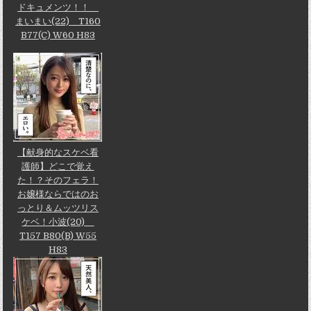
ドキュメンツ！！
まいまい(22) T160
B77(C) W60 H83
【献身的なスケベ看
護師】どこで覚え
た！？そのフェラ！
お嬢様ならではのお
っとり＆ムッツリス
ケベ！小波(20)
T157 B80(B) W55
H83