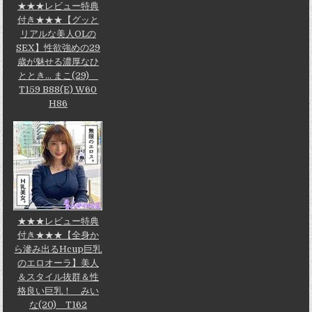
★★★レビュー特典
付き★★★【グッと
リアルな美人OLの
SEX】性欲強めの29
歳が魅せる濃厚なひ
ととき... まこ(29)
T159 B88(E) W60
H86
★★★レビュー特典
付き★★★【全身か
ら滲み出るHcup巨乳
のエロオーラ】美人
＆スタイル抜群＆性
格良い巨乳！ みい
な(20) T162