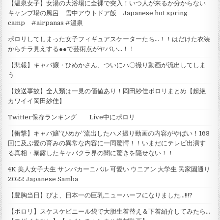
【温泉女子】女湯の大浴場に全裸で突入！いつ人が来るか分からない
キャンプ場の風呂 雪中アウトドア飯 Japanese hot spring
camp #airpanas #溫泉
ポロリしてしまった女子フィギュアスケーターたち…！！はだけた衣装
からチラ見えする●●で芸術点がヤバい…！！
【悲報】キャバ嬢・ひめかさん、ついにハ〇撮り動画が流出してしま
う
【放送事故】全人類は一見の価値あり！岡田紗佳ポロリまとめ【超絶
カワイイ岡田紗佳】
Twitter保存ランキング Live中にポロリ
【衝撃】キャバ嬢”ひめか”流出したハメ撮り動画の内容がやばい！163
回に及ぶ愛の育みの異常な内容に一同驚愕！！いまだにテレビ出演す
る真相・暴露したキャバクラ界の闇に驚きを隠せない！！
4K 美人女子大生 サンバカーニバル 可愛い ウニアン 大学生 民家園通り
2022 Japanese Samba
【豊胸当日】ぴよ、日本一の巨乳ニューハーフになりました…!!!?
【ポロリ】スケスケビニール袋で大胆生着替え＆下着紹介してみたら...