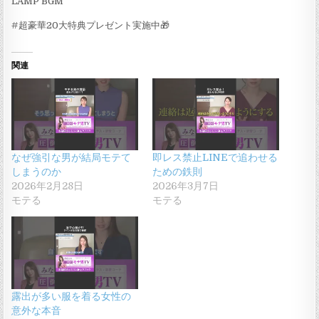
LAMP BGM
#超豪華20大特典プレゼント実施中🎁
関連
なぜ強引な男が結局モテて
即レス禁止LINEで追わせる
しまうのか
ための鉄則
2026年2月28日
2026年3月7日
モテる
モテる
露出が多い服を着る女性の
意外な本音