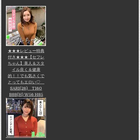
★★★レビュー特典
付き★★★【セフレ
ちゃん】美人＆スタ
イル良く＆健康
的！！でも気さくで
とってもエロい♡
SARI(26) T160
B88(H) W56 H85