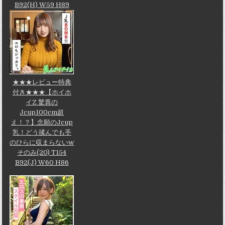
B92(H) W59 H89
★★★レビュー特典
付き★★★【ホイホ
イZ 驚異の
Jcup100cm超
え！？】念願のJcup
乳！どう揉んでも手
のひらに収まらないw
そのみ(20) T154
B92(J) W60 H86