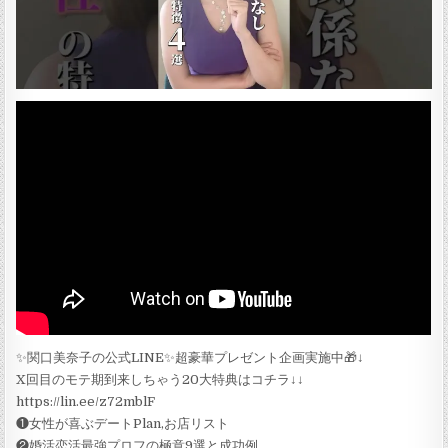
✨関口美奈子の公式LINE✨超豪華プレゼント企画実施中🎁↓
X回目のモテ期到来しちゃう20大特典はコチラ↓↓
https://lin.ee/z72mblF
❶女性が喜ぶデートPlan,お店リスト
❷婚活恋活最強プロフの極意9選と成功例