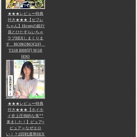
★★★レビュー特典
付き★★★【セフレ
ちゃん】Hcupの銀行
員とひたすらいちゃ
ラブSEXしまくりま
す NONONO(23)
T158 B88(F) W58
H90
★★★レビュー特典
付き★★★【ホイホ
イ史上圧倒的な美**
来ました！】ピュア×
ピュア＝なぜエロ
い！？2回戦濃厚SEX