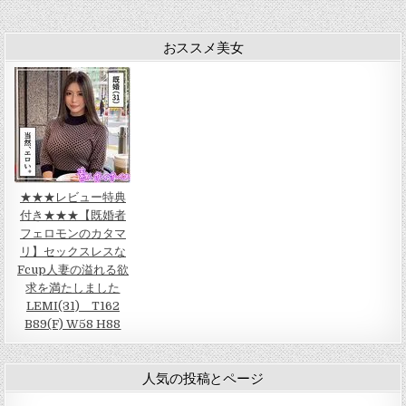
おススメ美女
★★★レビュー特典
付き★★★【既婚者
フェロモンのカタマ
リ】セックスレスな
Fcup人妻の溢れる欲
求を満たしました
LEMI(31) T162
B89(F) W58 H88
人気の投稿とページ