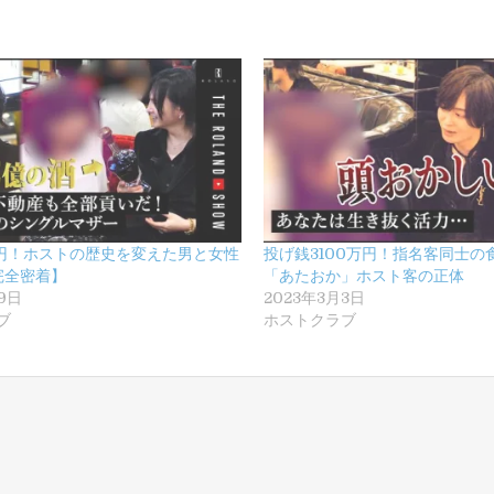
2億円！ホストの歴史を変えた男と女性
投げ銭3100万円！指名客同士の
完全密着】
「あたおか」ホスト客の正体
19日
2023年3月3日
ブ
ホストクラブ