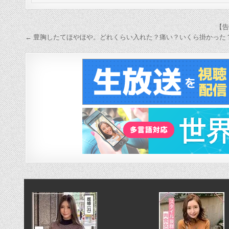
投
【告
稿
← 豊胸したてほやほや。どれくらい入れた？痛い？いくら掛かった
ナ
ビ
ゲ
ー
シ
ョ
ン