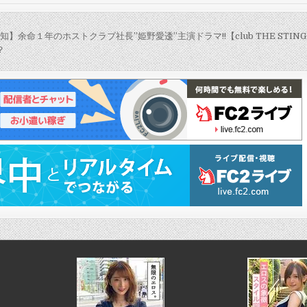
知】余命１年のホストクラブ社長”姫野愛逶”主演ドラマ!!【club THE STINGER
？