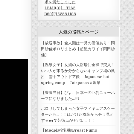
求を満たしました
LEMI(31) T162
B89(F) W58 H88
人気の投稿とページ
【放送事故】全人類は一見の価値あり！岡
田紗佳ポロリまとめ【超絶カワイイ岡田紗
佳】
【温泉女子】女湯の大浴場に全裸で突入！
いつ人が来るか分からないキャンプ場の風
呂 雪中アウトドア飯 Japanese hot
spring camp #airpanas #溫泉
【豊胸当日】ぴよ、日本一の巨乳ニューハ
ーフになりました…!!!?
ポロリしてしまった女子フィギュアスケー
ターたち…！！はだけた衣装からチラ見え
する●●で芸術点がヤバい…！！
【Medela搾乳機/Breast Pump