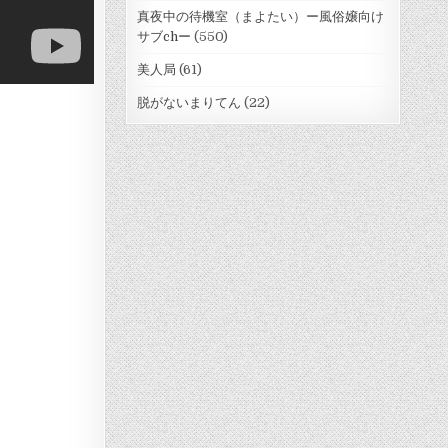
真夜中の待機室（まよたい）ー風俗嬢向け
サブchー
(550)
美人局
(61)
脱がないまりてん
(22)