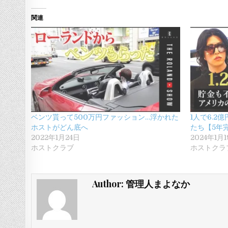
関連
ベンツ貰って500万円ファッション…浮かれた
1人で6.
ホストがどん底へ
たち【5年
2022年1月24日
2024年1月
ホストクラブ
ホストクラ
Author:
管理人まよなか