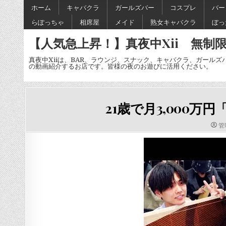
Skip
ホーム
キャバクラ
ガールズバー
コスプレ
バー
to
らぽっちゃ
相席屋
メイド
熟女キャバクラ
ぼっ
content
【人気急上昇！】真夜中Xii 無制限
真夜中Xiiは、BAR、ラウンジ、スナック、キャバクラ、ガールズ
の動画紹介するお店です。皆様の夜のお遊びに活用ください。
21歳で月3,000
AU
管