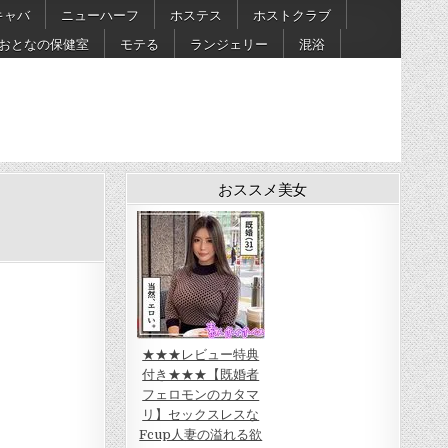
キャバ
ニューハーフ
ホステス
ホストクラブ
おとなの保健室
モテる
ランジェリー
混浴
おススメ美女
★★★レビュー特典
付き★★★【既婚者
フェロモンのカタマ
リ】セックスレスな
Fcup人妻の溢れる欲