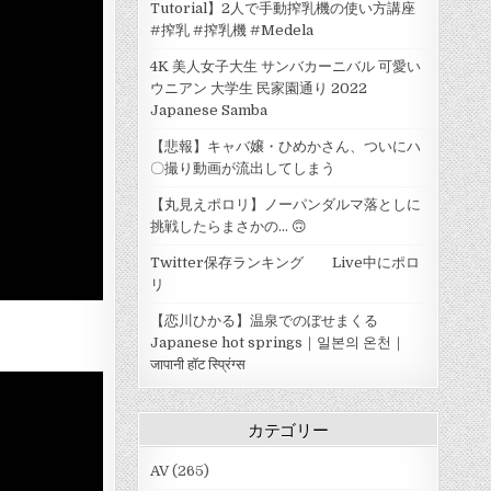
Tutorial】2人で手動搾乳機の使い方講座
#搾乳 #搾乳機 #Medela
4K 美人女子大生 サンバカーニバル 可愛い
ウニアン 大学生 民家園通り 2022
Japanese Samba
【悲報】キャバ嬢・ひめかさん、ついにハ
〇撮り動画が流出してしまう
【丸見えポロリ】ノーパンダルマ落としに
挑戦したらまさかの... 🙃
Twitter保存ランキング Live中にポロ
リ
【恋川ひかる】温泉でのぼせまくる
Japanese hot springs｜일본의 온천｜
जापानी हॉट स्प्रिंग्स
カテゴリー
AV
(265)