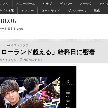
レスク
バニーガール
クラブ
ゲイバー
スナック
セク
たくりBAR
セクシー
ダークサイド
ダンスガール
風俗
BLOG
バーを楽しむため
POSTED
ホストクラブ
IN
万円「ローランド超える」給料日に密着
THOR:
PUBLISHED
理人まよなか
2022年2月9日
DATE: