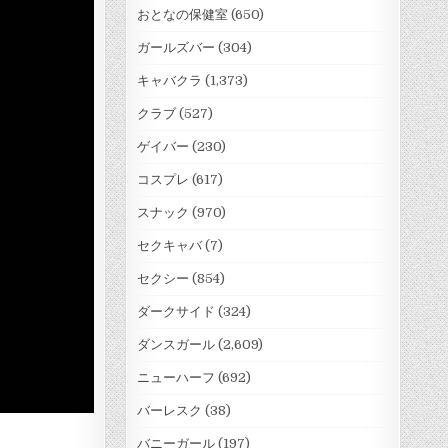
おとなの保健室
(650)
ガールズバー
(304)
キャバクラ
(1,373)
クラブ
(527)
ゲイバー
(230)
コスプレ
(617)
スナック
(970)
セクキャバ
(7)
セクシー
(854)
ダークサイド
(324)
ダンスガール
(2,609)
ニューハーフ
(692)
バーレスク
(38)
バニーガール
(197)