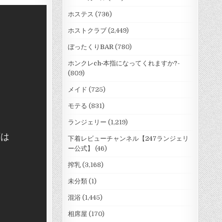
ホステス
(736)
ホストクラブ
(2,449)
ぼったくりBAR
(780)
ホンクレch‐本指になってくれますか?-
(809)
メイド
(725)
モテる
(831)
ランジェリー
(1,219)
下着レビューチャンネル【247ランジェリ
ー公式】
(46)
搾乳
(3,168)
未分類
(1)
混浴
(1,445)
相席屋
(170)