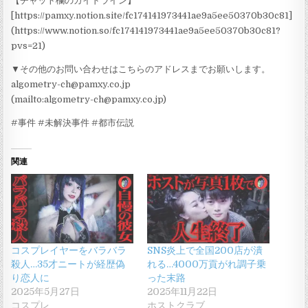
【チャット欄のガイドライン】
[https://pamxy.notion.site/fc174141973441ae9a5ee50370b30c81]
(https://www.notion.so/fc174141973441ae9a5ee50370b30c81?
pvs=21)
▼その他のお問い合わせはこちらのアドレスまでお願いします。
algometry-ch@pamxy.co.jp
(mailto:algometry-ch@pamxy.co.jp)
#事件 #未解決事件 #都市伝説
関連
コスプレイヤーをバラバラ
SNS炎上で全国200店が潰
殺人…35才ニートが経歴偽
れる…4000万貢がれ調子乗
り恋人に
った末路
2025年5月27日
2025年11月22日
コスプレ
ホストクラブ