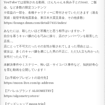
YouTubeでは規制される動画、けんちゃん＆病み子との1on1、ご飯
会、など多数の限定コンテンツ
※収益の一部を、各種チャリティーに寄付させていただきます（過去
実績：能登半島地震基金、東日本大震災基金、その他多数）
https://lounge.dmm.com/detail/7415/index/
あなたには、殺したいほど邪魔だと思う相手はいますか…？
自分を慕うキャバ嬢の心を巧みに操り、店のナンバーワンを殺害した
店長…。
店にとって不可欠だったその女性が殺されてしまった理由とは…。
彼女は、多くのキャバ嬢を虜にした男の不正に、ただ1人立ち向かった
女性だったんです…。
未解決事件やミステリー、怖い話・サイコパス事件など、知的好奇心
を育む動画を公開しています！
【お手紙やプレゼントの送付先】
https://moon-live.com/ip-address
【アパレルブランド ALGOMETRY】
https://algometry.store/
【グッズショップ moon trip】