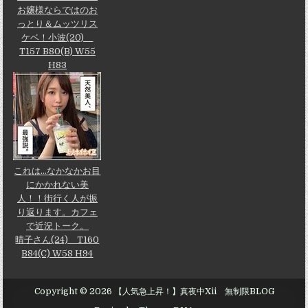
お嬢様ならではのお
っとり＆ムッツリス
ケベ！小波(20)
T157 B80(B) W55
H83
これは…なかなかお目
にかかれない美
人！！街行く人が振
り返ります。カフェ
で近況トーク。
晴子さん(24) T160
B84(C) W58 H94
Copyright © 2026 【人気急上昇！】真夜中Xii 無制限BLOG