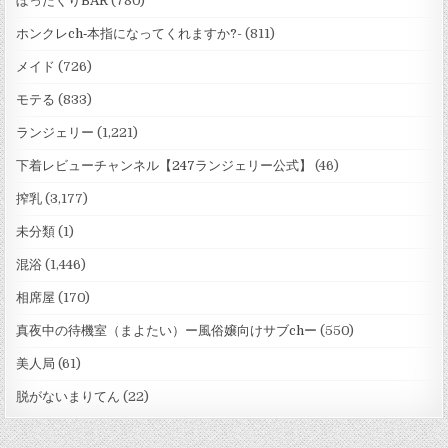
ぼったくりBAR
(780)
ホンクレch‐本指になってくれますか?-
(811)
メイド
(726)
モテる
(833)
ランジェリー
(1,221)
下着レビューチャンネル【247ランジェリー公式】
(46)
搾乳
(3,177)
未分類
(1)
混浴
(1,446)
相席屋
(170)
真夜中の待機室（まよたい）ー風俗嬢向けサブchー
(550)
美人局
(61)
脱がないまりてん
(22)