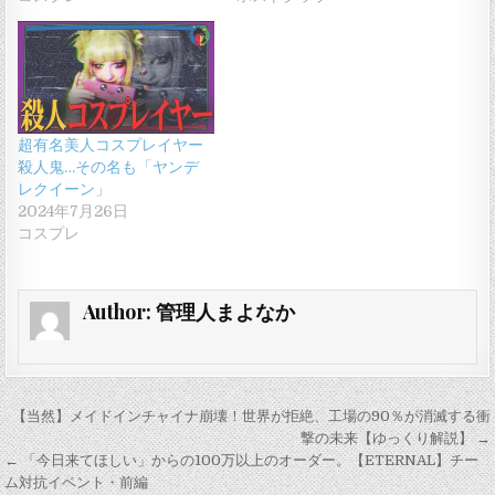
超有名美人コスプレイヤー
殺人鬼…その名も「ヤンデ
レクイーン」
2024年7月26日
コスプレ
Author:
管理人まよなか
投
【当然】メイドインチャイナ崩壊！世界が拒絶、工場の90％が消滅する衝
稿
撃の未来【ゆっくり解説】 →
← 「今日来てほしい」からの100万以上のオーダー。【ETERNAL】チー
ナ
ム対抗イベント・前編