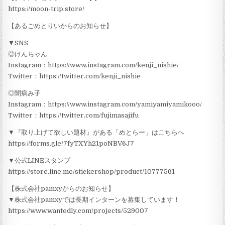
https://moon-trip.store/
【あるごめとりいからのお知らせ】
▼SNS
◎けんちゃん
Instagram：https://www.instagram.com/kenji_nishie/
Twitter：https://twitter.com/kenji_nishie
◎闇病み子
Instagram：https://www.instagram.com/yamiyamiyamikooo/
Twitter：https://twitter.com/fujimasajifu
▼『取り上げて欲しい題材』がある「めとらー」はこちらへ
https://forms.gle/7fyTXYh21poNBV6J7
▼公式LINEスタンプ
https://store.line.me/stickershop/product/10777561
【株式会社pamxyからのお知らせ】
▼株式会社pamxyでは長期インターンを募集しています！
https://www.wantedly.com/projects/529007