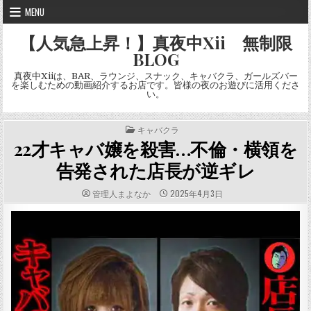
Skip
MENU
to
content
【人気急上昇！】真夜中Xii 無制限
BLOG
真夜中Xiiは、BAR、ラウンジ、スナック、キャバクラ、ガールズバー
を楽しむための動画紹介するお店です。皆様の夜のお遊びに活用くださ
い。
POSTED
キャバクラ
IN
22才キャバ嬢を殺害…不倫・横領を
告発された店長が逆ギレ
AUTHOR:
PUBLISHED
管理人まよなか
2025年4月3日
DATE: