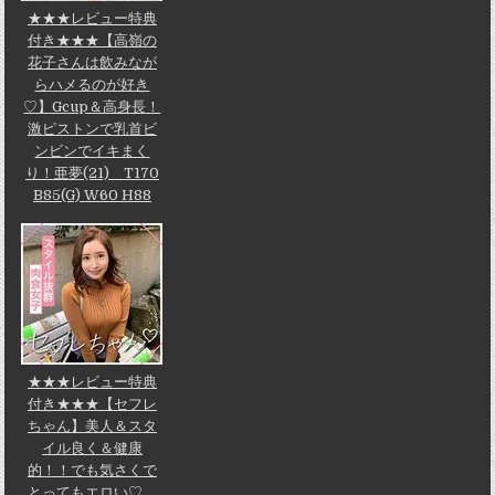
★★★レビュー特典
付き★★★【高嶺の
花子さんは飲みなが
らハメるのが好き
♡】Gcup＆高身長！
激ピストンで乳首ビ
ンビンでイキまく
り！亜夢(21) T170
B85(G) W60 H88
★★★レビュー特典
付き★★★【セフレ
ちゃん】美人＆スタ
イル良く＆健康
的！！でも気さくで
とってもエロい♡