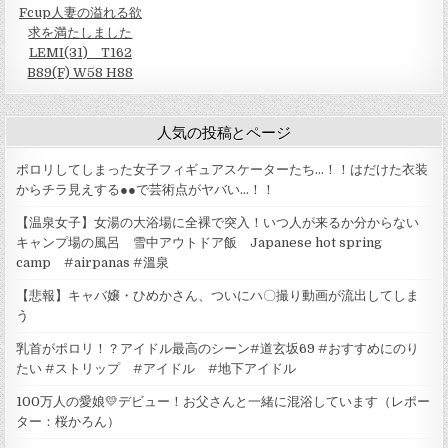
Fcup人妻の溢れる欲
求を満たしました
LEMI(31) T162
B89(F) W58 H88
人気の投稿とページ
ポロリしてしまった女子フィギュアスケーターたち…！！はだけた衣装
からチラ見えする●●で芸術点がヤバい…！！
【温泉女子】女湯の大浴場に全裸で突入！いつ人が来るか分からない
キャンプ場の風呂 雪中アウトドア飯 Japanese hot spring
camp #airpanas #溫泉
【悲報】キャバ嬢・ひめかさん、ついにハ〇撮り動画が流出してしま
う
乳首がポロリ！？アイドル最高のシーン#道玄坂69 #おすすめにのり
たい #ストリップ #アイドル #地下アイドル
100万人の愛娘💛デビュー！お父さんと一緒に混浴しています（レポー
ター：桜かろん）