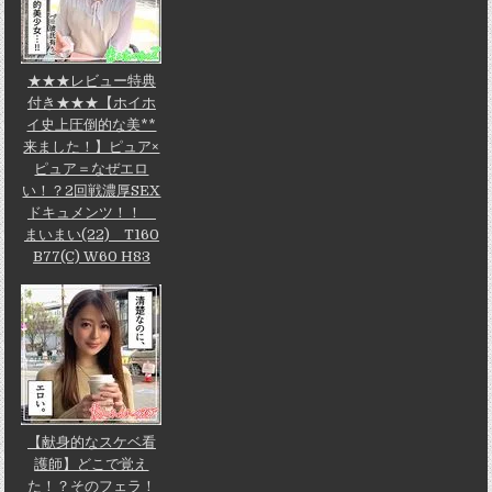
★★★レビュー特典
付き★★★【ホイホ
イ史上圧倒的な美**
来ました！】ピュア×
ピュア＝なぜエロ
い！？2回戦濃厚SEX
ドキュメンツ！！
まいまい(22) T160
B77(C) W60 H83
【献身的なスケベ看
護師】どこで覚え
た！？そのフェラ！