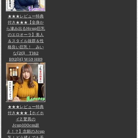
★★★レビュー特典
付き★★★【全身か
ら滲み出るHcup巨乳
のエロオーラ】美人
＆スタイル抜群＆性
格良い巨乳！ みい
な(20) T162
B92(H) W59 H89
★★★レビュー特典
付き★★★【ホイホ
イZ 驚異の
Jcup100cm超
え！？】念願のJcup
乳！どう揉んでも手