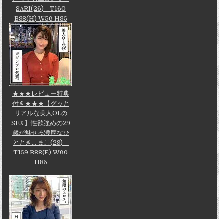
SARI(26) T160
B88(H) W56 H85
★★★レビュー特典
付き★★★【グッと
リアルな美人OLの
SEX】性欲強めの29
歳が魅せる濃厚なひ
ととき... まこ(29)
T159 B88(E) W60
H86