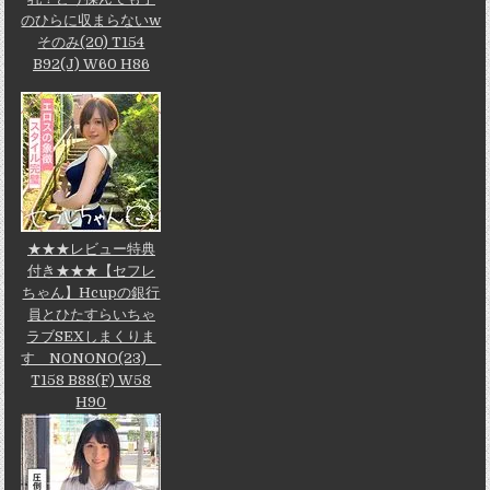
のひらに収まらないw
そのみ(20) T154
B92(J) W60 H86
★★★レビュー特典
付き★★★【セフレ
ちゃん】Hcupの銀行
員とひたすらいちゃ
ラブSEXしまくりま
す NONONO(23)
T158 B88(F) W58
H90