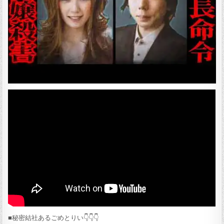
■秘密結社あるごめとりい👇️👇️👇️