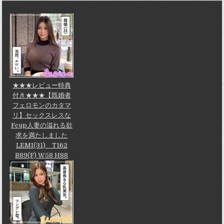
★★★レビュー特典
付き★★★【既婚者
フェロモンのカタマ
リ】セックスレスな
Fcup人妻の溢れる欲
求を満たしました
LEMI(31) T162
B89(F) W58 H88