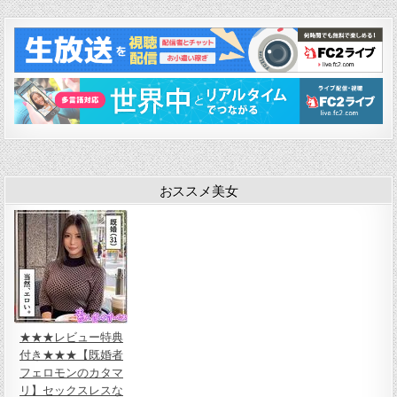
ビ
ゲ
ー
シ
ョ
ン
おススメ美女
★★★レビュー特典
付き★★★【既婚者
フェロモンのカタマ
リ】セックスレスな