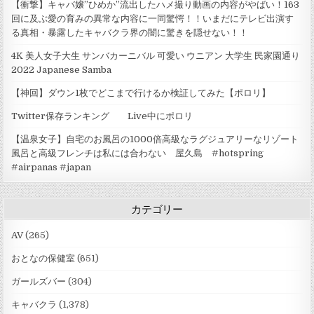
【衝撃】キャバ嬢”ひめか”流出したハメ撮り動画の内容がやばい！163
回に及ぶ愛の育みの異常な内容に一同驚愕！！いまだにテレビ出演す
る真相・暴露したキャバクラ界の闇に驚きを隠せない！！
4K 美人女子大生 サンバカーニバル 可愛い ウニアン 大学生 民家園通り
2022 Japanese Samba
【神回】ダウン1枚でどこまで行けるか検証してみた【ポロリ】
Twitter保存ランキング Live中にポロリ
【温泉女子】自宅のお風呂の1000倍高級なラグジュアリーなリゾート
風呂と高級フレンチは私には合わない 屋久島 #hotspring
#airpanas #japan
カテゴリー
AV
(265)
おとなの保健室
(651)
ガールズバー
(304)
キャバクラ
(1,378)