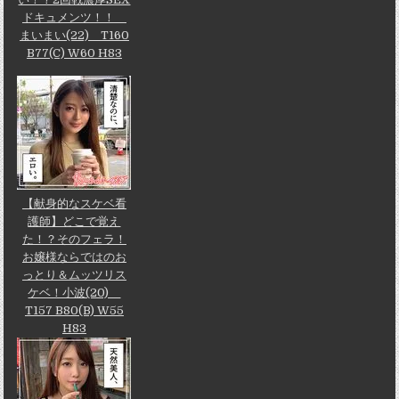
ドキュメンツ！！
まいまい(22) T160
B77(C) W60 H83
【献身的なスケベ看
護師】どこで覚え
た！？そのフェラ！
お嬢様ならではのお
っとり＆ムッツリス
ケベ！小波(20)
T157 B80(B) W55
H83