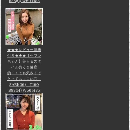
B85(G) W60 H88
★★★レビュー特典
付き★★★【セフレ
ちゃん】美人＆スタ
イル良く＆健康
的！！でも気さくで
とってもエロい♡
SARI(26) T160
B88(H) W56 H85