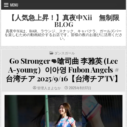
Skip
MENU
to
content
【人気急上昇！】真夜中Xii 無制限
BLOG
真夜中Xiiは、BAR、ラウンジ、スナック、キャバクラ、ガールズバー
を楽しむための動画紹介するお店です。皆様の夜のお遊びに活用くださ
い。
POSTED
ダンスガール
IN
Go Stronger👊嗆司曲 李雅英 (Lee
A-young）이아영 Fubon Angels #
台湾チア 2025/9/16【台湾チアTV】
AUTHOR:
PUBLISHED
管理人まよなか
2025年9月17日
DATE: