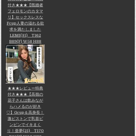
付き★★★【既婚者
フェロモンのカタマ
リ】セックスレスな
Fcup人妻の溢れる欲
求を満たしました
LEMI(31) T162
B89(F) W58 H88
★★★レビュー特典
付き★★★【高嶺の
花子さんは飲みなが
らハメるのが好き
♡】Gcup＆高身長！
激ピストンで乳首ビ
ンビンでイキまく
り！亜夢(21) T170