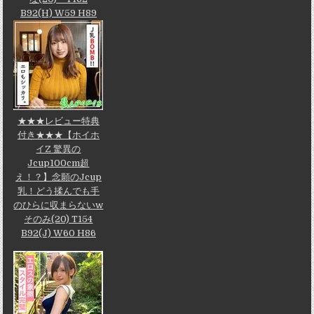
B92(H) W59 H89
★★★レビュー特典
付き★★★【ホイホ
イZ 驚異の
Jcup100cm超
え！？】念願のJcup
乳！どう揉んでも手
のひらに収まらないw
そのみ(20) T154
B92(J) W60 H86