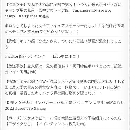
【温泉女子】女湯の大浴場に全裸で突入！いつ人が来るか分からない
キャンプ場の風呂 雪中アウトドア飯 Japanese hot spring
camp #airpanas #溫泉
ポロリしてしまった女子フィギュアスケーターたち…！！はだけた衣装
からチラ見えする●●で芸術点がヤバい…！！
【悲報】キャバ嬢・ひめかさん、ついにハ〇撮り動画が流出してしま
う
Twitter保存ランキング Live中にポロリ
【放送事故】全人類は一見の価値あり！岡田紗佳ポロリまとめ【超絶
カワイイ岡田紗佳】
【衝撃】キャバ嬢”ひめか”流出したハメ撮り動画の内容がやばい！163
回に及ぶ愛の育みの異常な内容に一同驚愕！！いまだにテレビ出演す
る真相・暴露したキャバクラ界の闇に驚きを隠せない！！
4K 美人女子大生 サンバカーニバル 可愛い ウニアン 大学生 民家園通り
2022 Japanese Samba
【ポロリ】スケスケビニール袋で大胆生着替え＆下着紹介してみたら...
【モザイクなし】【メインチャンネル復刻動画】