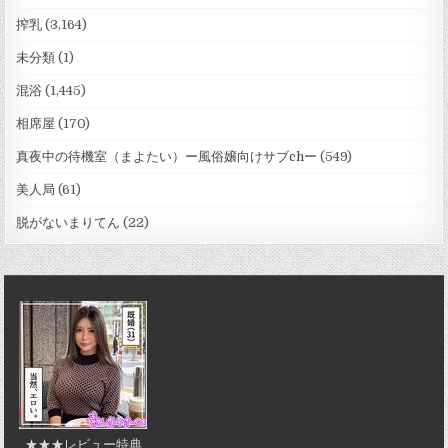
搾乳
(3,164)
未分類
(1)
混浴
(1,445)
相席屋
(170)
真夜中の待機室（まよたい）ー風俗嬢向けサブchー
(549)
美人局
(61)
脱がないまりてん
(22)
★★★レビュー特典