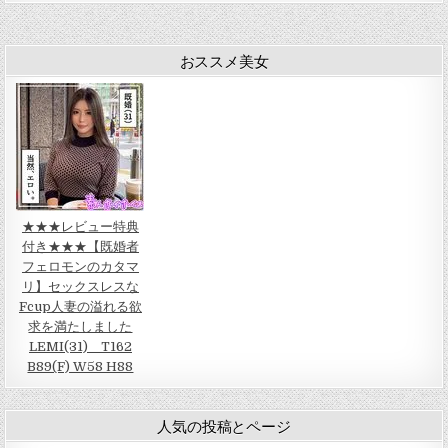
シ
ョ
ン
おススメ美女
★★★レビュー特典
付き★★★【既婚者
フェロモンのカタマ
リ】セックスレスな
Fcup人妻の溢れる欲
求を満たしました
LEMI(31) T162
B89(F) W58 H88
人気の投稿とページ