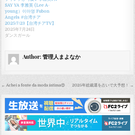
SAY YA 李雅英 (Lee A-
young）이아영 Fubon
Angels #台湾チア
2025/7/23【台湾チアTV】
2025年7月24日
ダンスガール
Author:
管理人まよなか
投
← Achei a fonte da moda íntima😍
2025年総裁選を占いで大予想！ →
稿
ナ
ビ
ゲ
ー