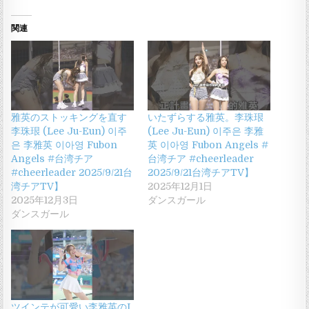
関連
雅英のストッキングを直す
いたずらする雅英。李珠珢
李珠珢 (Lee Ju-Eun) 이주
(Lee Ju-Eun) 이주은 李雅
은 李雅英 이아영 Fubon
英 이아영 Fubon Angels #
Angels #台湾チア
台湾チア #cheerleader
#cheerleader 2025/9/21台
2025/9/21台湾チアTV】
湾チアTV】
2025年12月1日
2025年12月3日
ダンスガール
ダンスガール
ツインテが可愛い李雅英のI