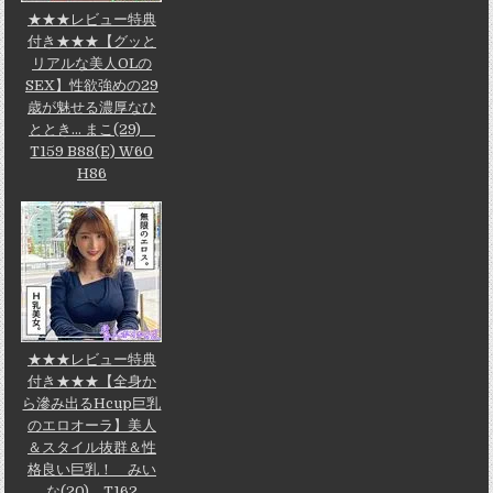
★★★レビュー特典
付き★★★【グッと
リアルな美人OLの
SEX】性欲強めの29
歳が魅せる濃厚なひ
ととき... まこ(29)
T159 B88(E) W60
H86
★★★レビュー特典
付き★★★【全身か
ら滲み出るHcup巨乳
のエロオーラ】美人
＆スタイル抜群＆性
格良い巨乳！ みい
な(20) T162