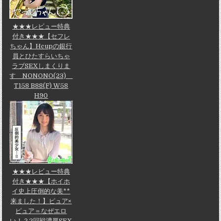
★★★レビュー特典
付き★★★【セフレ
ちゃん】Hcupの銀行
員とひたすらいちゃ
ラブSEXしまくりま
す NONONO(23)
T158 B88(F) W58
H90
★★★レビュー特典
付き★★★【ホイホ
イ史上圧倒的な美**
来ました！】ピュア×
ピュア＝なぜエロ
い！？2回戦濃厚SEX