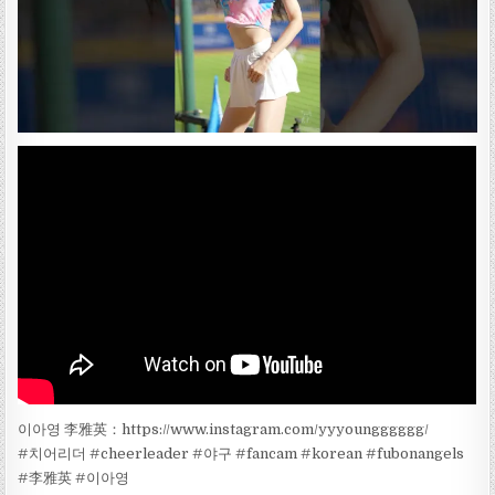
이아영 李雅英：https://www.instagram.com/yyyoungggggg/
#치어리더 #cheerleader #야구 #fancam #korean #fubonangels
#李雅英 #이아영